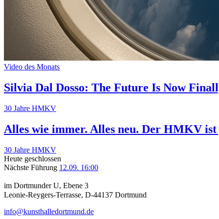
Video des Monats
Silvia Dal Dosso: The Future Is Now Fina
30 Jahre HMKV
Alles wie immer. Alles neu. Der HMKV ist 
30 Jahre HMKV
Heute geschlossen
Nächste Führung
12.09. 16:00
im Dortmunder U, Ebene 3
Leonie-Reygers-Terrasse, D-44137 Dortmund
info@kunsthalledortmund.de