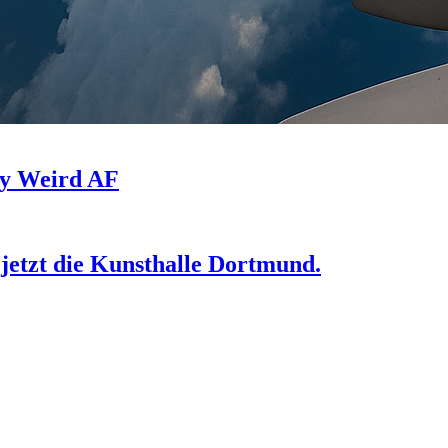
lly Weird AF
jetzt die Kunsthalle Dortmund.